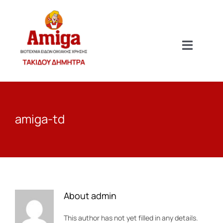
Μετάβαση
στο
περιεχόμενο
Toggle
Navigat
Amiga
amiga-td
Σχετικά με Εμάς
Προϊόντα Μας
Ιστολόγιο
About
admin
Επικοινωνία
This author has not yet filled in any details.